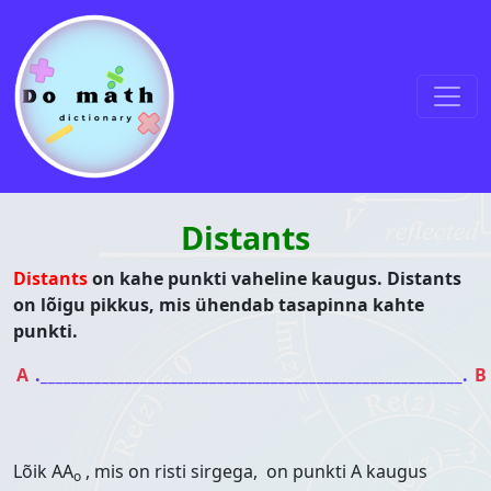
Skip to content
Main Navigation
Distants
Distants
on kahe punkti vaheline kaugus. Distants
on lõigu pikkus, mis ühendab tasapinna kahte
punkti.
A
._______________________________________________________.
B
Lõik AA
, mis on risti sirgega, on punkti A kaugus
o