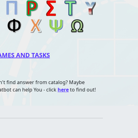
AMES AND TASKS
n't find answer from catalog? Maybe
atbot can help You - click
here
to find out!