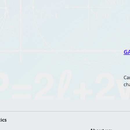
G
Ca
ch
ics